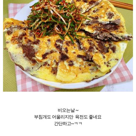
비오는날 ~
부침개도 어울리지만 육전도 좋네요
간단하고~ㅋㅋ