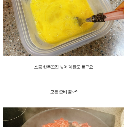
소금 한두꼬집 넣어 계란도 풀구요
모든 준비 끝~^^