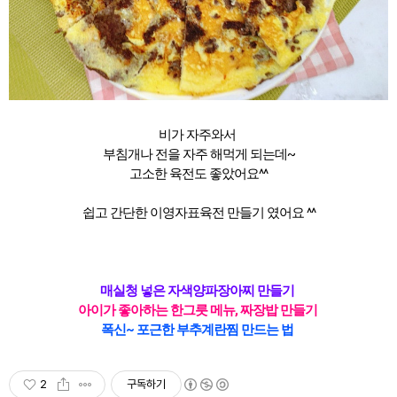
비가 자주와서
부침개나 전을 자주 해먹게 되는데~
고소한 육전도 좋았어요^^
쉽고 간단한 이영자표육전 만들기 였어요 ^^
매실청 넣은 자색양파장아찌 만들기
아이가 좋아하는 한그릇 메뉴, 짜장밥 만들기
폭신~ 포근한 부추계란찜 만드는 법
2
구독하기