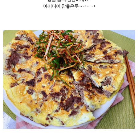
아이디어 참촣은듯 ~ㅋㅋㅋ