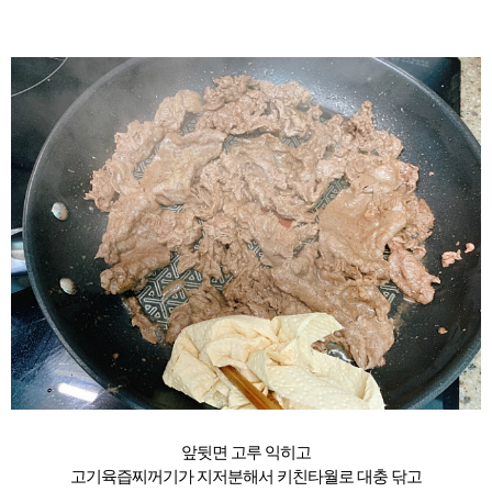
앞뒷면 고루 익히고
고기육즙찌꺼기가 지저분해서 키친타월로 대충 닦고