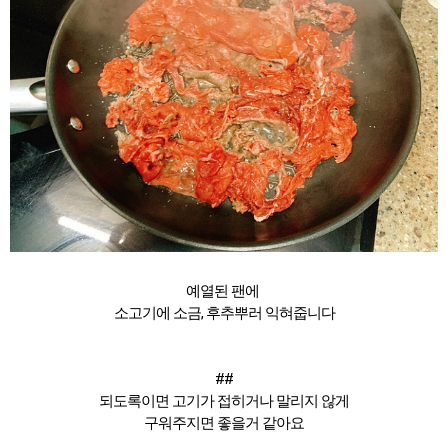
예열된 팬에
소고기에 소금, 후추뿌러 익혀줍니다
##
되도록이면 고기가 접히거나 말리지 않게
구워주지면 좋을거 같아요