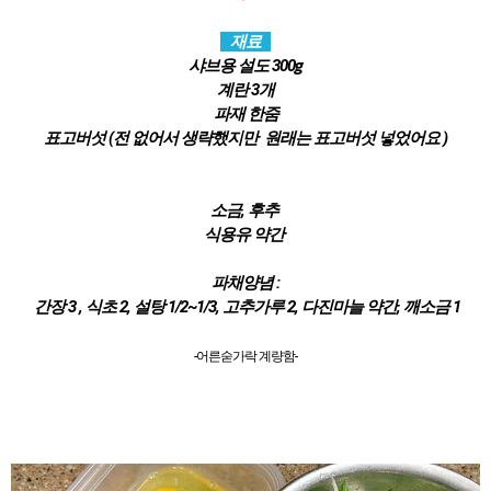
재료
샤브용 설도 300g
계란 3개
파재 한줌
표고버섯 (전 없어서 생략했지만 원래는 표고버섯 넣었어요 )
소금, 후추
식용유 약간
파채양념 :
간장 3 , 식초 2, 설탕 1/2~1/3, 고추가루 2, 다진마늘 약간, 깨소금 1
-어른숟가락 계량함-