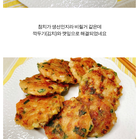
참치가 생선인지라 비릴거 같은데
깍두기(김치)와 깻잎으로 해결되었네요