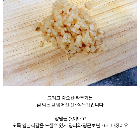
그리고 중요한 깍두기는
잘 익은걸 넘어선 신~깍두기입니다
양념을 씻어내고
오독 씹는식감을 느낄수 있게 양파와 당근보단 크게 다졌어요