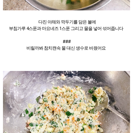
다진 야채와 깍두기를 담은 볼에
부침가루 4스푼과 마요네즈 1스푼 그리고 물을 넣어 섞어줍니다
###
비릴까봐 참치캔속 물 대신 생수로 바꿨어요