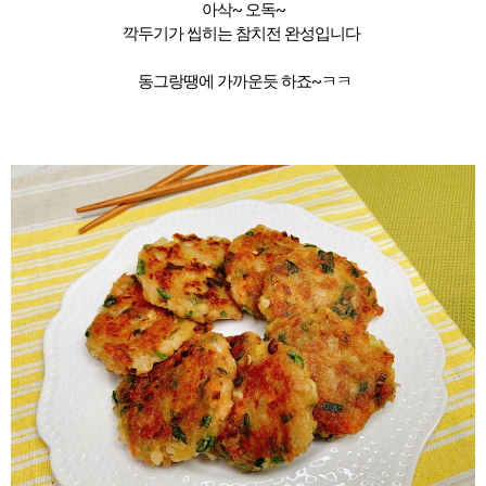
아삭~ 오독~
깍두기가 씹히는 참치전 완성입니다
동그랑땡에 가까운듯 하죠~ㅋㅋ