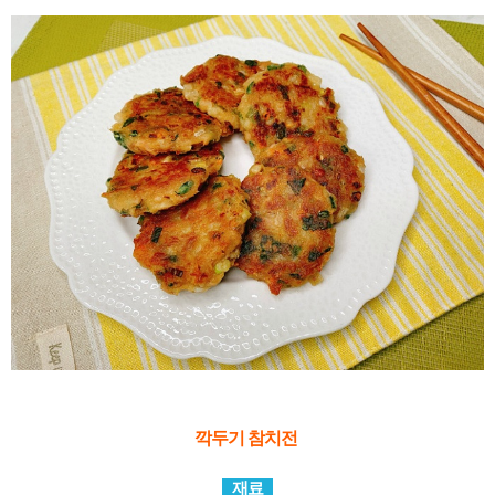
깍두기 참치전
재료