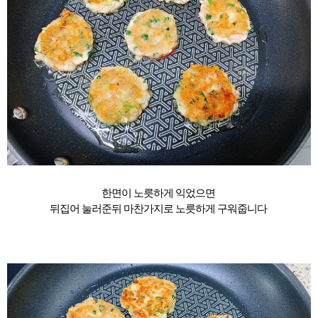
한면이 노릇하게 익었으면
뒤집어 눌러준뒤 마찬가지로 노릇하게 구워줍니다