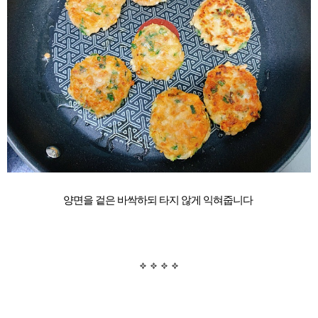
양면을 겉은 바싹하되 타지 않게 익혀줍니다