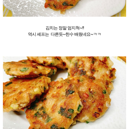
김치는 정말 엄지척~!!
역시 셰프는 다른듯~한수 배웠네요~ㅋㅋ