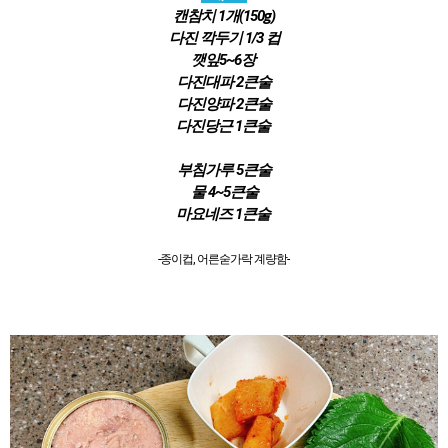
캔참치 1개(150g)
다진 깍두기 1/3 컵
깻잎5~6장
다진대파 2큰술
다진양파 2큰술
다진당근 1큰술
부침가루 5큰술
물 4~5큰술
마요네즈 1큰술
-종이컵, 어른숟가락 계량함-