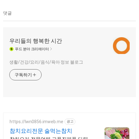
댓글
우리들의 행복한 시간
푸드
분야 크리에이터
생활/건강/요리/음식/육아 정보 블로그
구독하기
https://lwn0856.imweb.me
광고
참치요리전문 술먹는참치