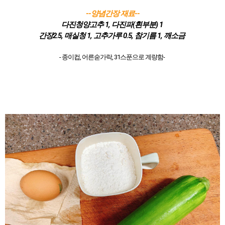
--양념간장 재료--
다진청양고추 1, 다진파(흰부분) 1
간장2.5, 매실청 1, 고추가루 0.5, 참기름 1, 깨소금
- 종이컵, 어른숟가락, 31스푼으로 계량함-