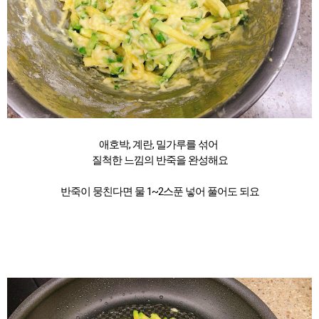
애호박, 계란, 밀가루를 섞어
질척한 느낌의 반죽을 완성해요
반죽이 뭉친다면 물 1~2스푼 넣어 풀어도 되요