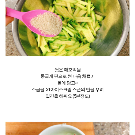
씻은 애호박을
둥글게 편으로 썬 다음 채썰어
볼에 담고~
소금을 31아이스크림 스푼의 반을 뿌려
밑간을 해줘요 (5분정도)