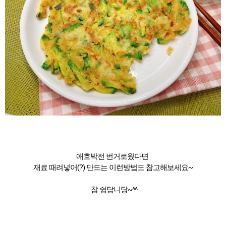
애호박전 번거로웠다면
재료 때려넣어(?) 만드는 이런방법도 참고해보세요~
참 쉽답니당~^^