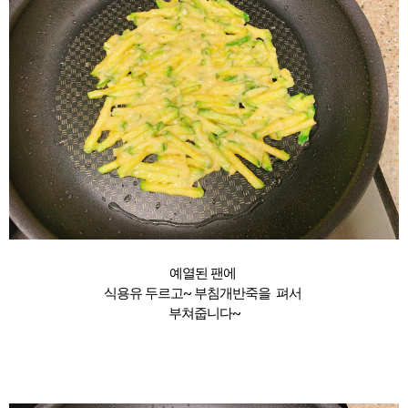
예열된 팬에
식용유 두르고~ 부침개반죽을 펴서
부쳐줍니다~