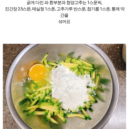
굵게 다진 파 흰부분과 청양고추는 1스푼씩,
진간장 2.5스푼, 매실청 1스푼, 고추가루 반스푼, 참기름 1스푼, 통깨 약
간을
섞어요