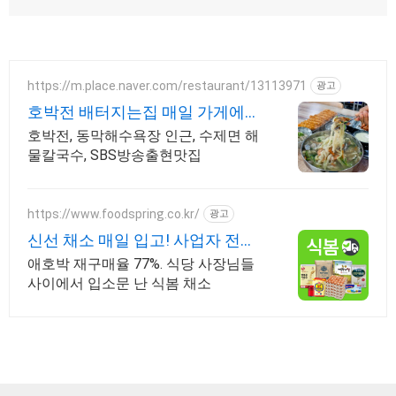
https://m.place.naver.com/restaurant/13113971
광고
호박전 배터지는집 매일 가게에서
직접 제면
호박전, 동막해수욕장 인근, 수제면 해
물칼국수, SBS방송출현맛집
https://www.foodspring.co.kr/
광고
신선 채소 매일 입고! 사업자 전용
특가
애호박 재구매율 77%. 식당 사장님들
사이에서 입소문 난 식봄 채소