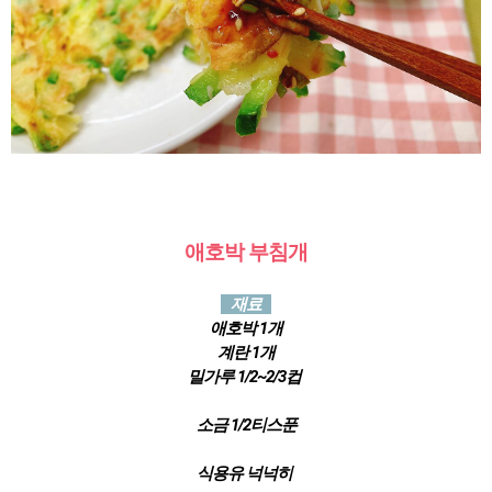
애호박 부침개
재료
애호박 1개
계란 1개
밀가루 1/2~2/3컵
소금 1/2티스푼
식용유 넉넉히