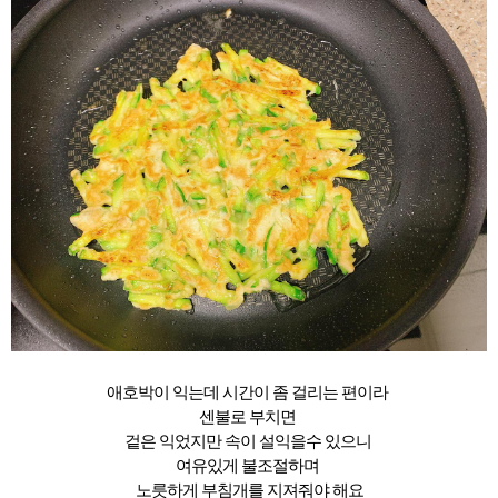
애호박이 익는데 시간이 좀 걸리는 편이라
센불로 부치면
겉은 익었지만 속이 설익을수 있으니
여유있게 불조절하며
노릇하게 부침개를 지져줘야 해요