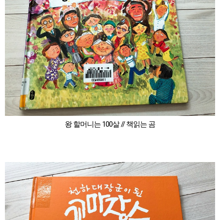
왕 할머니는 100살 // 책읽는 곰