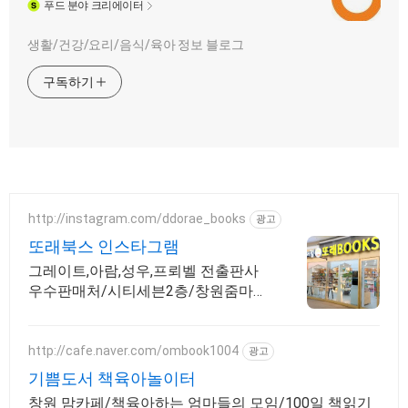
푸드
분야 크리에이터
생활/건강/요리/음식/육아 정보 블로그
구독하기
http://instagram.com/ddorae_books
광고
또래북스 인스타그램
그레이트,아람,성우,프뢰벨 전출판사
우수판매처/시티세븐2층/창원줌마협
력/제로페이/
http://cafe.naver.com/ombook1004
광고
기쁨도서 책육아놀이터
창원 맘카페/책육아하는 엄마들의 모임/100일 책읽기