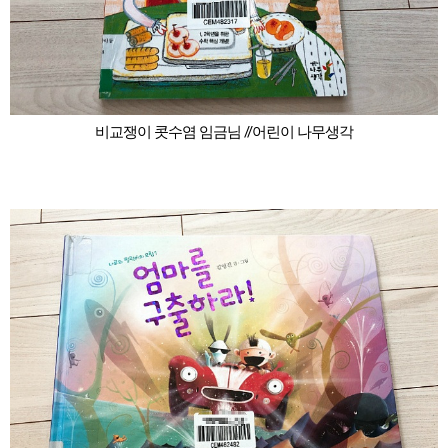
비교쟁이 콧수염 임금님 //어린이 나무생각