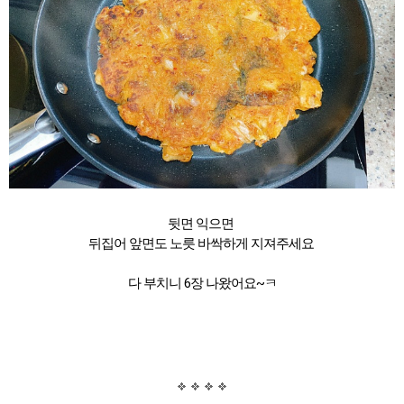
뒷면 익으면
뒤집어 앞면도 노릇 바싹하게 지져주세요
다 부치니 6장 나왔어요~ㅋ