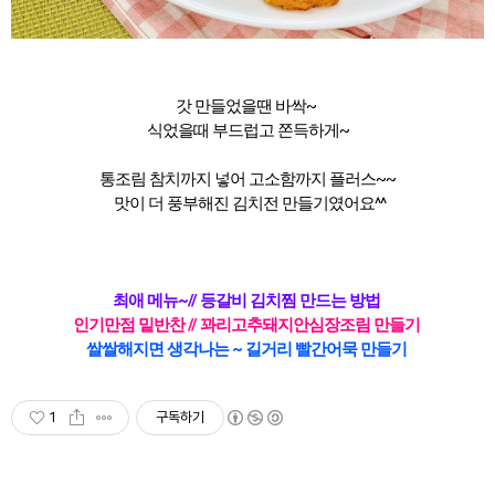
갓 만들었을땐 바싹~
식었을때 부드럽고 쫀득하게~
통조림 참치까지 넣어 고소함까지 플러스~~
맛이 더 풍부해진 김치전 만들기였어요^^
최애 메뉴
~//
등갈비 김치찜 만드는 방법
인기만점 밑반찬 //
꽈리고추돼지안심장조림 만들기
쌀쌀해지면 생각나는 ~ 길거리 빨간어묵 만들기
1
구독하기