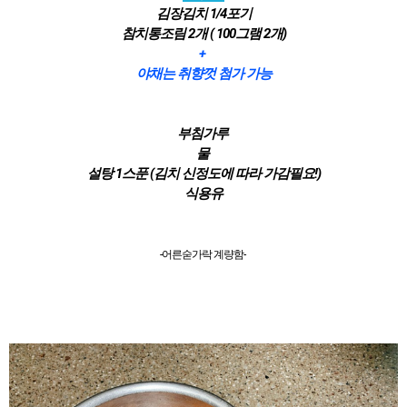
김장김치 1/4포기
참치통조림 2개 ( 100그램 2개)
+
야채는 취향껏 첨가 가능
부침가루
물
설탕 1스푼 (김치 신정도에 따라 가감필요!)
식용유
-어른숟가락 계량함-