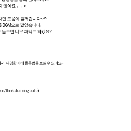
지 않아요ㅜㅜ>
면 도움이 될꺼랍니다~^^
 BGM으로 깔았습니다.
 들으면 너무 퍼펙트 하겠쬬?
에
서
다양한 가베 활용법을 보실 수 있어요~
com/thinkstorming.cafe
)