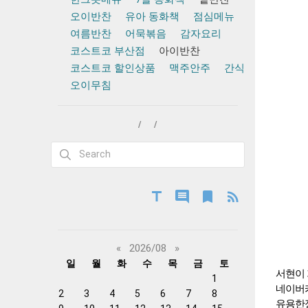
오이반찬
유아 동화책
점심메뉴
여름반찬
어묵볶음
감자요리
코스트코 부산점
아이반찬
코스트코 할인상품
맥주안주
간식
오이무침




«
2026/08
»
일
월
화
수
목
금
토
서현이
1
네이버카
2
3
4
5
6
7
8
유용한