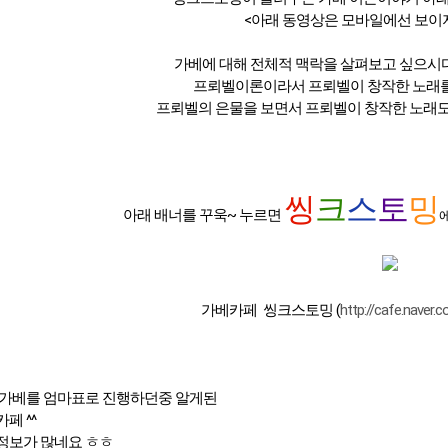
<아래 동영상은 모바일에선 보이
가베에 대해 전체적 맥락을 살펴보고 싶으시다
프뢰벨이론이라서 프뢰벨이 창작한 노래를
프뢰벨의 은물을 보면서 프뢰벨이 창작한 노래도
씽
크
스
토
밍
아래 배너를 꾸욱~ 누르면
가베카페 씽크스토밍 (
http://cafe.naver.
 가베를 엄마표로 진행하던중 알게된
페 ^^
정보가 많네요 ㅎㅎ