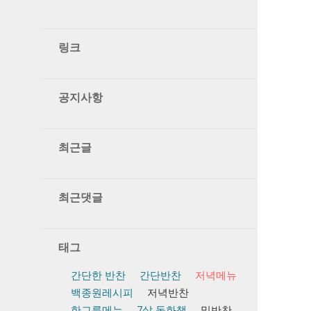
링크
공지사항
최근글
최근댓글
태그
간단한 반찬
간단반찬
저녁메뉴
백종원레시피
저녁반찬
한그릇메뉴
7살 동화책
밑반찬